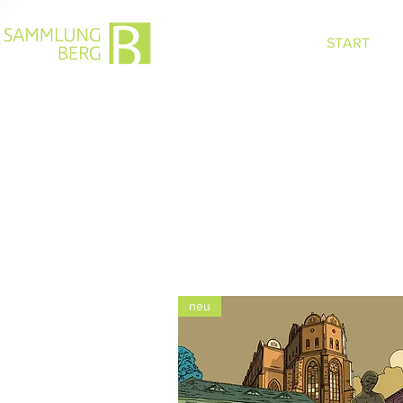
START
neu