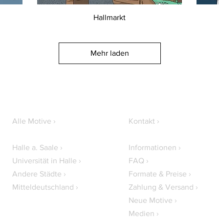
Hallmarkt
Mehr laden
Alle Motive ›
Kontakt ›
Halle a. Saale ›
Informationen ›
Universität in Halle ›
FAQ ›
Andere Städte ›
Formate & Preise ›
Mitteldeutschland ›
Zahlung & Versand ›
Neue Motive ›
Medien ›