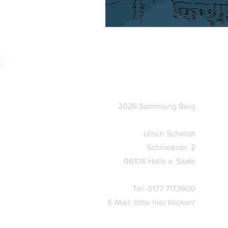
©
2026 Sammlung Berg
Ulrich Schmidt
Schmeerstr. 2
06108 Halle a. Saale
Tel: 0177 7173600
E-Mail:
bitte hier klicken!