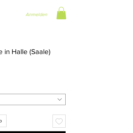
Anmelden
 in Halle (Saale)
ale-
eis
b