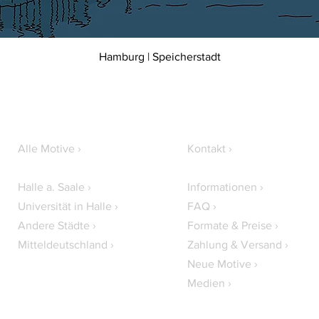
Hamburg | Speicherstadt
Alle Motive ›
Kontakt ›
Halle a. Saale ›
Informationen ›
Universität in Halle ›
FAQ ›
Andere Städte ›
Formate & Preise ›
Mitteldeutschland ›
Zahlung & Versand ›
Neue Motive ›
Medien ›